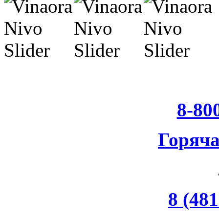
8-80
Горяч
8 (481